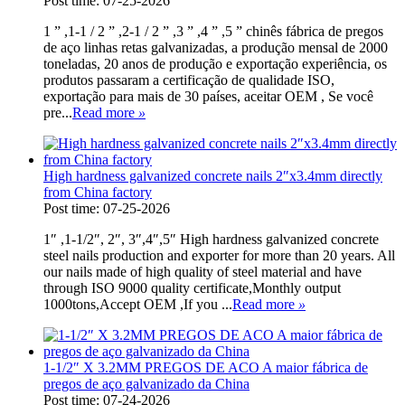
Post time: 07-25-2026
1 ” ,1-1 / 2 ” ,2-1 / 2 ” ,3 ” ,4 ” ,5 ” chinês fábrica de pregos
de aço linhas retas galvanizadas, a produção mensal de 2000
toneladas, 20 anos de produção e exportação experiência, os
produtos passaram a certificação de qualidade ISO,
exportação para mais de 30 países, aceitar OEM , Se você
pre...
Read more
»
High hardness galvanized concrete nails 2″x3.4mm directly
from China factory
Post time: 07-25-2026
1″ ,1-1/2″, 2″, 3″,4″,5″ High hardness galvanized concrete
steel nails production and exporter for more than 20 years. All
our nails made of high quality of steel material and have
through ISO 9000 quality certificate,Monthly output
1000tons,Accept OEM ,If you ...
Read more
»
1-1/2″ X 3.2MM PREGOS DE ACO A maior fábrica de
pregos de aço galvanizado da China
Post time: 07-24-2026