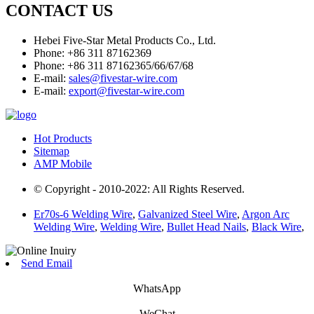
CONTACT US
Hebei Five-Star Metal Products Co., Ltd.
Phone: +86 311 87162369
Phone: +86 311 87162365/66/67/68
E-mail:
sales@fivestar-wire.com
E-mail:
export@fivestar-wire.com
Hot Products
Sitemap
AMP Mobile
© Copyright - 2010-2022: All Rights Reserved.
Er70s-6 Welding Wire
,
Galvanized Steel Wire
,
Argon Arc
Welding Wire
,
Welding Wire
,
Bullet Head Nails
,
Black Wire
,
Send Email
WhatsApp
WeChat