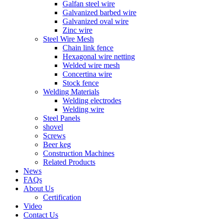
Galfan steel wire
Galvanized barbed wire
Galvanized oval wire
Zinc wire
Steel Wire Mesh
Chain link fence
Hexagonal wire netting
Welded wire mesh
Concertina wire
Stock fence
Welding Materials
Welding electrodes
Welding wire
Steel Panels
shovel
Screws
Beer keg
Construction Machines
Related Products
News
FAQs
About Us
Certification
Video
Contact Us