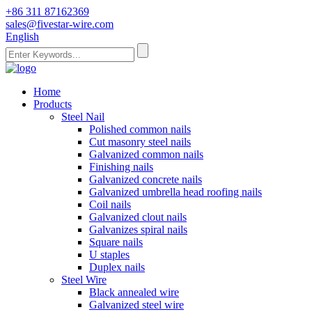
+86 311 87162369
sales@fivestar-wire.com
English
Home
Products
Steel Nail
Polished common nails
Cut masonry steel nails
Galvanized common nails
Finishing nails
Galvanized concrete nails
Galvanized umbrella head roofing nails
Coil nails
Galvanized clout nails
Galvanizes spiral nails
Square nails
U staples
Duplex nails
Steel Wire
Black annealed wire
Galvanized steel wire