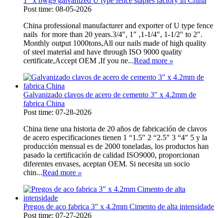
1″ x bwg9 galvanized U type fence staples factory in China
Post time: 08-05-2026
China professional manufacturer and exporter of U type fence
nails for more than 20 years.3/4″, 1″ ,1-1/4″, 1-1/2″ to 2″.
Monthly output 1000tons,All our nails made of high quality
of steel material and have through ISO 9000 quality
certificate,Accept OEM ,If you ne...
Read more
»
Galvanizado clavos de acero de cemento 3″ x 4.2mm de
fabrica China
Post time: 07-28-2026
China tiene una historia de 20 años de fabricación de clavos
de acero especificaciones tienen 1 “1.5″ 2 “2.5″ 3 “4″ 5 y la
producción mensual es de 2000 toneladas, los productos han
pasado la certificación de calidad ISO9000, proporcionan
diferentes envases, aceptan OEM. Si necesita un socio
chin...
Read more
»
Pregos de aco fabrica 3″ x 4.2mm Cimento de alta intensidade
Post time: 07-27-2026