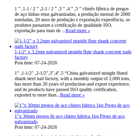
1 ” ,1-1 / 2 ” ,2-1 / 2 ” ,3 ” ,4 ” ,5 ” chinês fábrica de pregos
de aço linhas retas galvanizadas, a produção mensal de 2000
toneladas, 20 anos de produção e exportação experiência, os
produtos passaram a certificação de qualidade ISO,
exportação para mais de ...
Read more
»
1-1/2″ x 3.2mm galvanized straight flute shank concrete nails
factory
Post time: 07-24-2026
1″ ,1-1/2″ ,2-1/2″,3″,4″,5 “China galvanized straight fluted
shank steel nail factory, with a monthly output of 2,000 tons,
has more than 20 years of production and export experience,
and its products have passed ISO quality certification,
exported to more than...
Read more
»
1”x 30mm pregos de aco chines fabrica 1kg Prego de aço
galvanizado
Post time: 07-24-2026