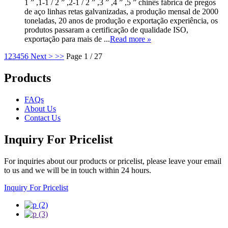
1 ” ,1-1 / 2 ” ,2-1 / 2 ” ,3 ” ,4 ” ,5 ” chinês fábrica de pregos
de aço linhas retas galvanizadas, a produção mensal de 2000
toneladas, 20 anos de produção e exportação experiência, os
produtos passaram a certificação de qualidade ISO,
exportação para mais de ...
Read more
»
1
2
3
4
5
6
Next >
>>
Page 1 / 27
Products
FAQs
About Us
Contact Us
Inquiry For Pricelist
For inquiries about our products or pricelist, please leave your email
to us and we will be in touch within 24 hours.
Inquiry For Pricelist