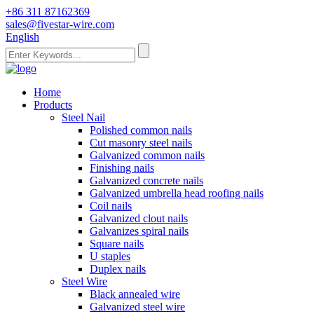
+86 311 87162369
sales@fivestar-wire.com
English
Home
Products
Steel Nail
Polished common nails
Cut masonry steel nails
Galvanized common nails
Finishing nails
Galvanized concrete nails
Galvanized umbrella head roofing nails
Coil nails
Galvanized clout nails
Galvanizes spiral nails
Square nails
U staples
Duplex nails
Steel Wire
Black annealed wire
Galvanized steel wire