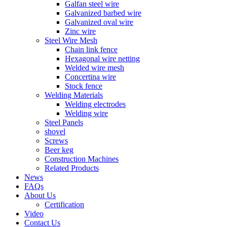
Galfan steel wire
Galvanized barbed wire
Galvanized oval wire
Zinc wire
Steel Wire Mesh
Chain link fence
Hexagonal wire netting
Welded wire mesh
Concertina wire
Stock fence
Welding Materials
Welding electrodes
Welding wire
Steel Panels
shovel
Screws
Beer keg
Construction Machines
Related Products
News
FAQs
About Us
Certification
Video
Contact Us