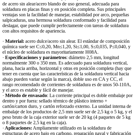
de acero sin alear/acero blando de uso general, adecuada para
soldadura en placas finas y en posición completa. Sus principales
ventajas son la facilidad de manejar, estabilidad por arco, pequeñas
salpicaduras, una hermosa soldadura conformado y facilidad para
deslagar, que puede cumplir perfectamente con tareas de soldadura
con altos requisitos de apariencia.
·
Material:
acero dulce/acero sin alear. El estándar de composición
química suele ser C≤0,20, Mn≤1,20, Si≤1,00, S≤0,035, P≤0,040, y
el núcleo de soldadura es mayoritariamente H08A.
·
Especificaciones y parámetros
: diámetro 2,5 mm, longitud
normalmente 300 o 350 mm. Es adecuado para soldadura vertical,
plana, hacia arriba, horizontal y otras en posición completa (hay que
tener en cuenta que las características de la soldadura vertical hacia
abajo pueden variar según la marca), doble uso en CA y CC, el
rango recomendado de corrientes de soldadura es de unos 50-110A,
y el arco es estable y fácil de manejar.
·
Método de envasado
: La corriente principal es doble embalaje por
dentro y por fuera: sellado térmico de plástico interno +
cartón/carton duro, y cartón reforzado externo. La unidad interna de
embalaje de los productos de 2,5 mm suele ser de 2,5 kg o 5 kg, y el
peso bruto de la caja exterior suele ser de 20 kg (4 paquetes de 5 kg
o 8 paquetes de 2,5 kg en la caja).
·
Aplicaciones:
Ampliamente utilizado en la soldadura de
estructuras de acero bajo en carbono, reparación naval y fabricación