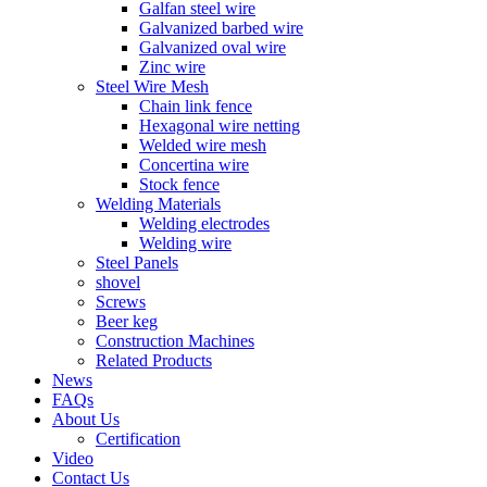
Galfan steel wire
Galvanized barbed wire
Galvanized oval wire
Zinc wire
Steel Wire Mesh
Chain link fence
Hexagonal wire netting
Welded wire mesh
Concertina wire
Stock fence
Welding Materials
Welding electrodes
Welding wire
Steel Panels
shovel
Screws
Beer keg
Construction Machines
Related Products
News
FAQs
About Us
Certification
Video
Contact Us