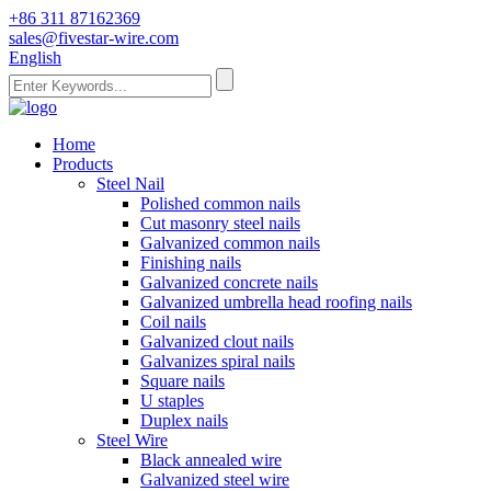
+86 311 87162369
sales@fivestar-wire.com
English
Home
Products
Steel Nail
Polished common nails
Cut masonry steel nails
Galvanized common nails
Finishing nails
Galvanized concrete nails
Galvanized umbrella head roofing nails
Coil nails
Galvanized clout nails
Galvanizes spiral nails
Square nails
U staples
Duplex nails
Steel Wire
Black annealed wire
Galvanized steel wire