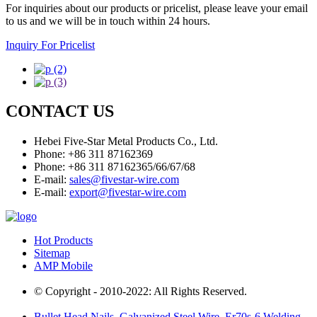
For inquiries about our products or pricelist, please leave your email
to us and we will be in touch within 24 hours.
Inquiry For Pricelist
CONTACT US
Hebei Five-Star Metal Products Co., Ltd.
Phone: +86 311 87162369
Phone: +86 311 87162365/66/67/68
E-mail:
sales@fivestar-wire.com
E-mail:
export@fivestar-wire.com
Hot Products
Sitemap
AMP Mobile
© Copyright - 2010-2022: All Rights Reserved.
Bullet Head Nails
,
Galvanized Steel Wire
,
Er70s-6 Welding